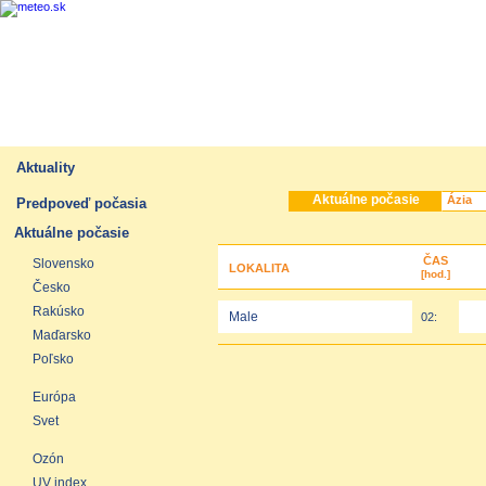
Aktuality
Aktuálne počasie
Predpoveď počasia
Aktuálne počasie
ČAS
Slovensko
LOKALITA
[hod.]
Česko
Rakúsko
Male
02:
Maďarsko
Poľsko
Európa
Svet
Ozón
UV index