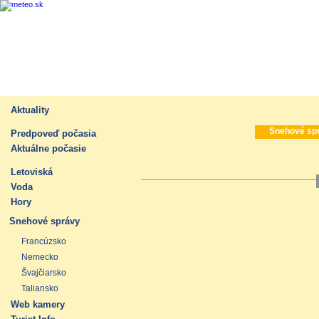
Aktuality
Snehové sp
Predpoveď počasia
Aktuálne počasie
Letoviská
Voda
Hory
Snehové správy
Francúzsko
Nemecko
Švajčiarsko
Taliansko
Web kamery