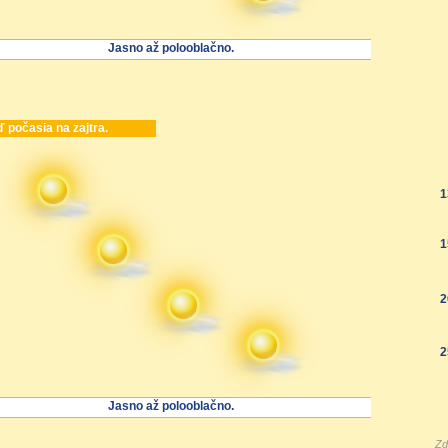
Jasno až polooblačno.
 počasia na zajtra.
1
1
2
2
Jasno až polooblačno.
Zd