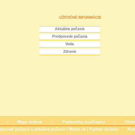
UŽITOČNÉ INFORMÁCIE
Aktuálne počasie
Predpovede počasia
Voda
Zdravie
~
Mapa stránok
~
Podmienky používania
~
Ohlás
dpoveď počasia a aktuálne počasie | Meteo.sk | Partner stránky:
Kon