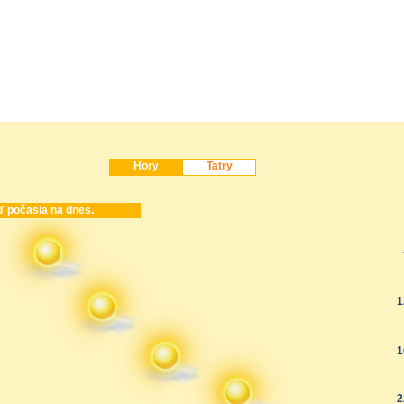
Hory
Tatry
 počasia na dnes.
1
1
2