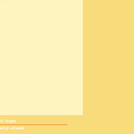
iť chybu
ečný užívateľ