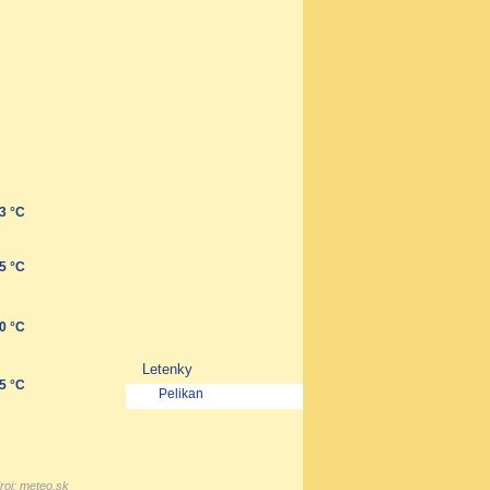
3 °C
5 °C
0 °C
Letenky
5 °C
Pelikan
roj: meteo.sk