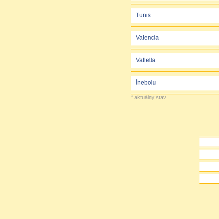
Tunis
Valencia
Valletta
İnebolu
* aktuálny stav