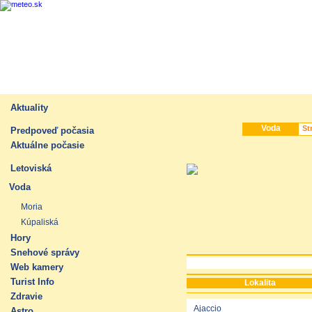
Aktuality
Voda
Predpoveď počasia
Aktuálne počasie
Letoviská
Voda
Moria
Kúpaliská
Hory
Snehové správy
Web kamery
Turist Info
Lokalita
Zdravie
Ajaccio
Astro