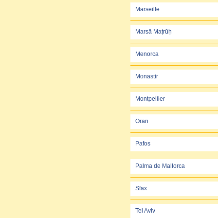
Marseille
Marsā Maṭrūḥ
Menorca
Monastir
Montpellier
Oran
Pafos
Palma de Mallorca
Sfax
Tel Aviv