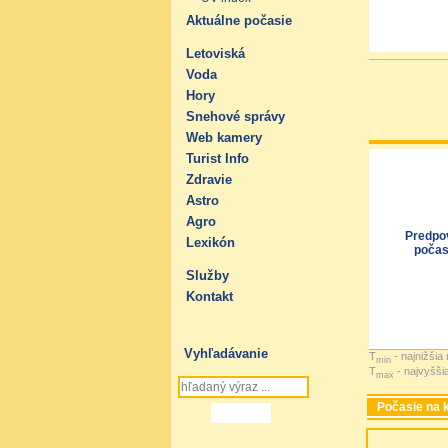
Aktuálne počasie
Letoviská
Voda
Hory
Snehové správy
Web kamery
Turist Info
Zdravie
Astro
Agro
Predpo
Lexikón
počas
Služby
Kontakt
Vyhľadávanie
T
- najnižšia
min
T
- najvyšši
max
Počasie na