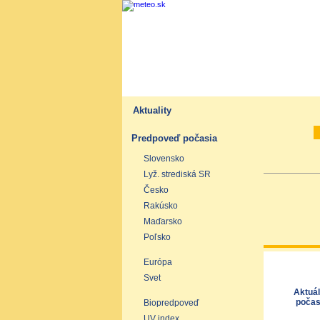
Aktuality
Predpoveď počasia
Slovensko
Lyž. strediská SR
Česko
Rakúsko
Maďarsko
Poľsko
Európa
Svet
Aktuá
počas
Biopredpoveď
UV index