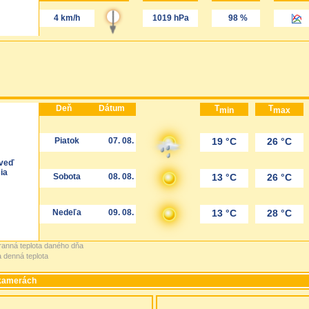
4 km/h
1019 hPa
98 %
Deň
Dátum
T
T
min
max
Piatok
07. 08.
19 °C
26 °C
veď
ia
Sobota
08. 08.
13 °C
26 °C
Nedeľa
09. 08.
13 °C
28 °C
 ranná teplota daného dňa
a denná teplota
 kamerách