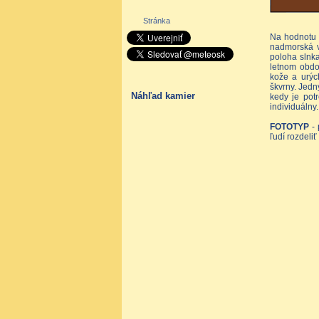
Stránka
Na hodnotu 
nadmorská v
poloha slnk
letnom obdo
kože a urýc
škvrny. Jedn
Náhľad kamier
kedy je pot
individuálny.
FOTOTYP
- 
ľudí rozdeli