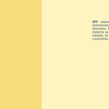
SPF
- udáva
začervenani
slnečného ž
zbytočne sa 
zabúdať, že 
v polovičnej