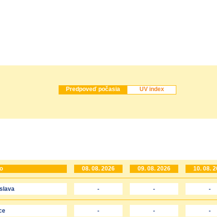
Predpoveď počasia
UV index
o
08. 08. 2026
09. 08. 2026
10. 08. 
islava
-
-
-
ce
-
-
-