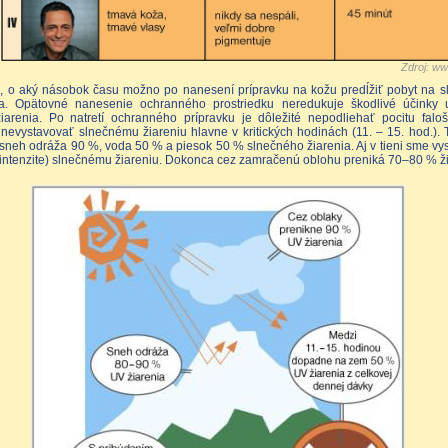
Zdroj:
ww
, o aký násobok času možno po nanesení prípravku na kožu predĺžiť pobyt na sl
a. Opätovné nanesenie ochranného prostriedku neredukuje škodlivé účinky u
iarenia. Po natretí ochranného prípravku je dôležité nepodliehať pocitu faloš
nevystavovať slnečnému žiareniu hlavne v kritických hodinách (11. – 15. hod.). 
sneh odráža 90 %, voda 50 % a piesok 50 % slnečného žiarenia. Aj v tieni sme vys
 intenzite) slnečnému žiareniu. Dokonca cez zamračenú oblohu preniká 70–80 % ži