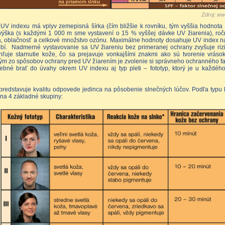
Zdroj:
ww
UV indexu má vplyv zemepisná šírka (čím bližšie k rovníku, tým vyššia hodnota
ýška (s každými 1 000 m sme vystavení o 15 % vyššej dávke UV žiarenia), roč
a, oblačnosť a celkové množstvo ozónu. Maximálne hodnoty dosahuje UV index n
bí. Nadmerné vystavovanie sa UV žiareniu bez primeranej ochrany zvyšuje rizi
hľuje starnutie kože, čo sa prejavuje vonkajšími znakmi ako sú tvorenie vráso
ým zo spôsobov ochrany pred UV žiarením je zvolenie si správneho ochranného fa
rebné brať do úvahy okrem UV indexu aj typ pleti – fototyp, ktorý je u každého
predstavuje kvalitu odpovede jedinca na pôsobenie slnečných lúčov. Podľa typ
ť na 4 základné skupiny: