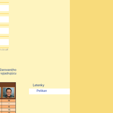
e.co.uk
vyžarovaného
 vyjadrujúcu
Letenky
Pelikan