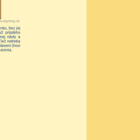
w.daylong.sk
nku, bez jej
ž prijatého
nej istoty a
Tiež netreba
tavení (hoci
arenia.