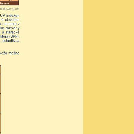
w.daylong.sk
 UV indexu),
né obdobie,
a poludnie v
ko rakoviny
k a starecké
ktora (SPF),
 jednotlivca
u kože možno