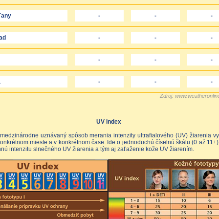
ťany
-
-
-
ad
-
-
-
-
-
-
a
-
-
-
Zdroj: www.weatheronlin
UV index
 medzinárodne uznávaný spôsob merania intenzity ultrafialového (UV) žiarenia 
onkrétnom mieste a v konkrétnom čase. Ide o jednoduchú číselnú škálu (0 až 11+)
nú intenzitu slnečného UV žiarenia a tým aj zaťaženie kože UV žiarením.