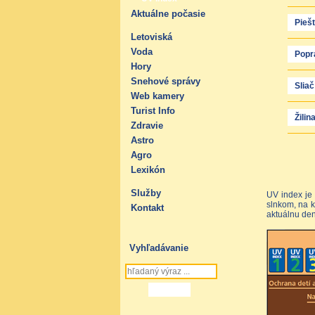
Aktuálne počasie
Pieš
Letoviská
Voda
Popr
Hory
Snehové správy
Sliač
Web kamery
Turist Info
Žilin
Zdravie
Astro
Agro
Lexikón
Služby
UV index je
slnkom, na k
Kontakt
aktuálnu den
Vyhľadávanie