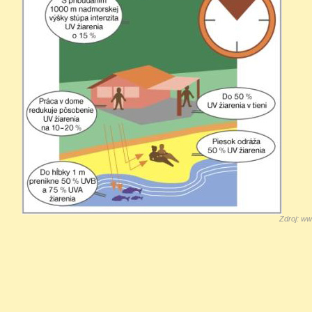
Zdroj:
ww