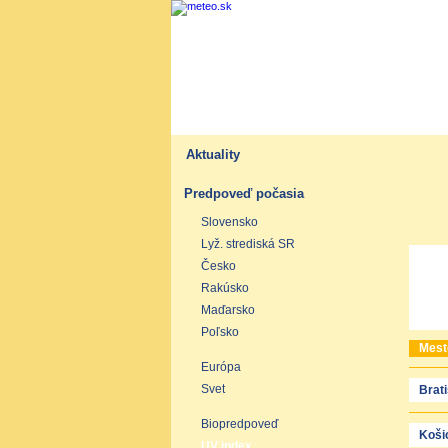
Aktuality
Predpoveď počasia
Slovensko
Lyž. strediská SR
Česko
Rakúsko
Maďarsko
Poľsko
Mest
Európa
Svet
Brat
Biopredpoveď
Koši
UV index