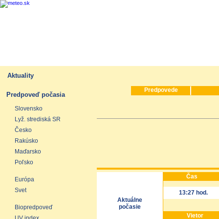
Aktuality
Predpovede
Predpoveď počasia
Slovensko
Lyž. strediská SR
Česko
Rakúsko
Maďarsko
Poľsko
Čas
Európa
Svet
13:27 hod.
Aktuálne
počasie
Biopredpoveď
Vietor
UV index