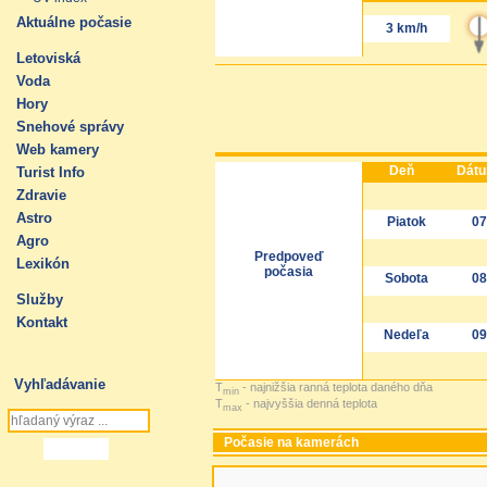
Aktuálne počasie
3 km/h
Letoviská
Voda
Hory
Snehové správy
Web kamery
Deň
Dát
Turist Info
Zdravie
Astro
Piatok
07
Agro
Predpoveď
Lexikón
počasia
Sobota
08
Služby
Kontakt
Nedeľa
09
Vyhľadávanie
T
- najnižšia ranná teplota daného dňa
min
T
- najvyššia denná teplota
max
Počasie na kamerách