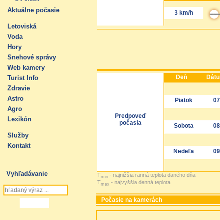
Aktuálne počasie
3 km/h
Letoviská
Voda
Hory
Snehové správy
Web kamery
Deň
Dát
Turist Info
Zdravie
Astro
Piatok
07
Agro
Predpoveď
Lexikón
počasia
Sobota
08
Služby
Kontakt
Nedeľa
09
Vyhľadávanie
T
- najnižšia ranná teplota daného dňa
min
T
- najvyššia denná teplota
max
Počasie na kamerách