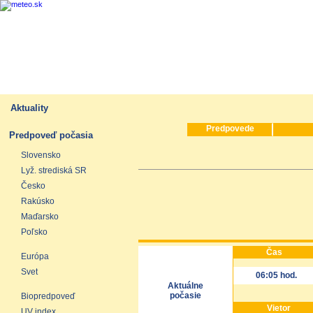
Aktuality
Predpovede
Predpoveď počasia
Slovensko
Lyž. strediská SR
Česko
Rakúsko
Maďarsko
Poľsko
Čas
Európa
Svet
06:05 hod.
Aktuálne
počasie
Biopredpoveď
Vietor
UV index