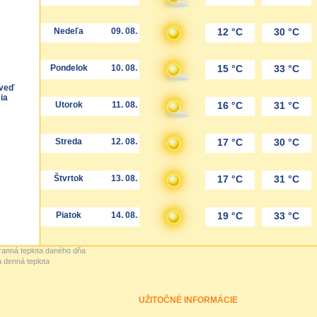
Nedeľa
09. 08.
12 °C
30 °C
Pondelok
10. 08.
15 °C
33 °C
veď
ia
Utorok
11. 08.
16 °C
31 °C
Streda
12. 08.
17 °C
30 °C
Štvrtok
13. 08.
17 °C
31 °C
Piatok
14. 08.
19 °C
33 °C
 ranná teplota daného dňa
a denná teplota
UŽITOČNÉ INFORMÁCIE