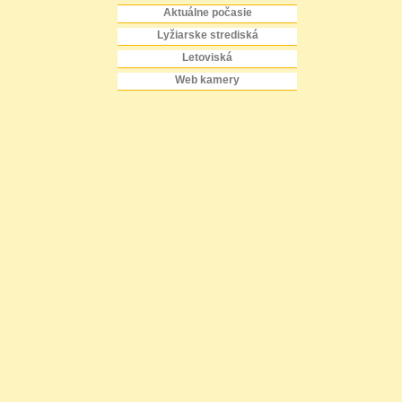
Aktuálne počasie
Lyžiarske strediská
Letoviská
Web kamery