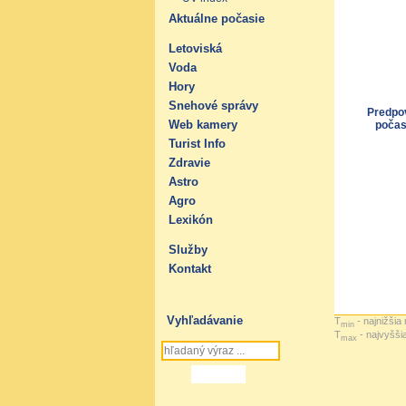
Aktuálne počasie
Letoviská
Voda
Hory
Snehové správy
Predpo
Web kamery
počas
Turist Info
Zdravie
Astro
Agro
Lexikón
Služby
Kontakt
Vyhľadávanie
T
- najnižšia
min
T
- najvyšši
max