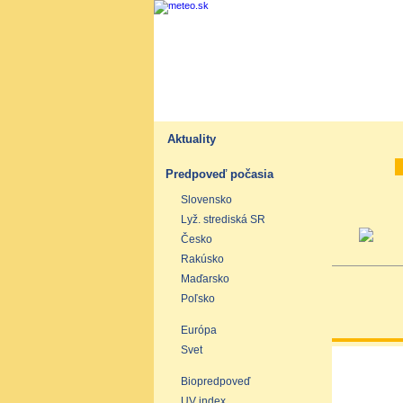
Aktuality
Predpoveď počasia
Slovensko
Lyž. strediská SR
Česko
Rakúsko
Maďarsko
Poľsko
Európa
Svet
Biopredpoveď
UV index