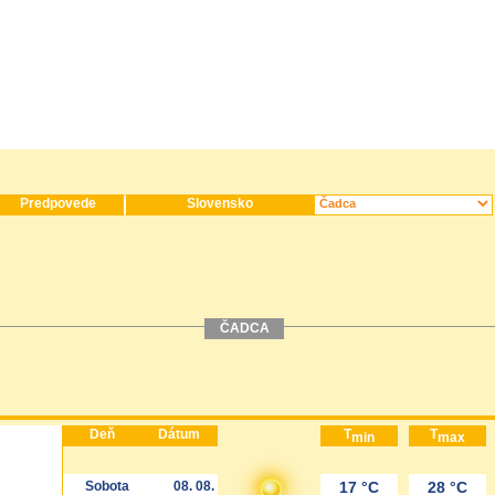
Predpovede
Slovensko
ČADCA
Deň
Dátum
T
T
min
max
Sobota
08. 08.
17 °C
28 °C