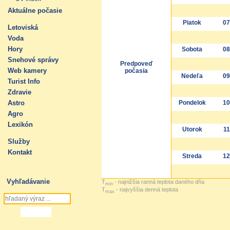
Aktuálne počasie
Piatok
07
Letoviská
Voda
Hory
Sobota
08
Snehové správy
Predpoveď
Web kamery
počasia
Nedeľa
09
Turist Info
Zdravie
Astro
Pondelok
10
Agro
Lexikón
Utorok
11
Služby
Kontakt
Streda
12
Vyhľadávanie
T
- najnižšia ranná teplota daného dňa
min
T
- najvyššia denná teplota
max