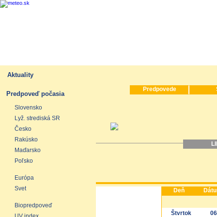
Aktuality
Predpovede
Predpoveď počasia
Slovensko
Lyž. strediská SR
Česko
Rakúsko
L
Maďarsko
Poľsko
Európa
Svet
Deň
Dát
Biopredpoveď
Štvrtok
06
UV index