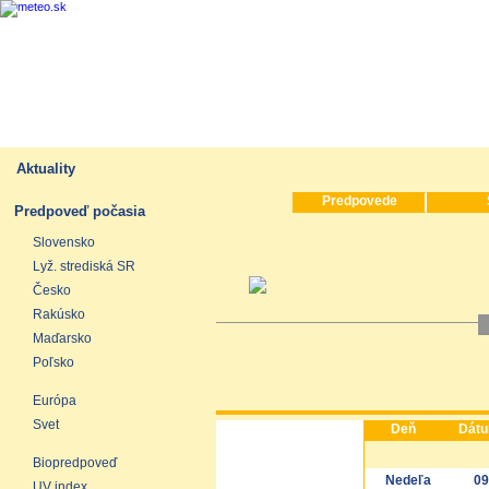
Aktuality
Predpovede
Predpoveď počasia
Slovensko
Lyž. strediská SR
Česko
Rakúsko
Maďarsko
Poľsko
Európa
Svet
Deň
Dát
Biopredpoveď
Nedeľa
09
UV index