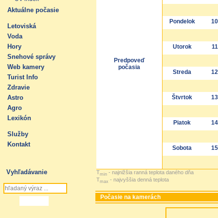
Aktuálne počasie
Pondelok
10
Letoviská
Voda
Hory
Utorok
11
Snehové správy
Predpoveď
Web kamery
počasia
Streda
12
Turist Info
Zdravie
Astro
Štvrtok
13
Agro
Lexikón
Piatok
14
Služby
Kontakt
Sobota
15
Vyhľadávanie
T
- najnižšia ranná teplota daného dňa
min
T
- najvyššia denná teplota
max
Počasie na kamerách