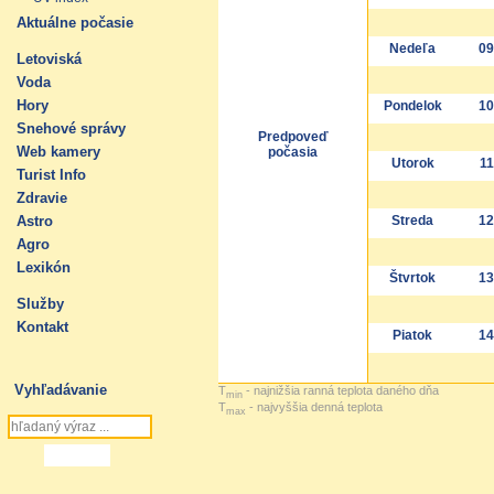
Aktuálne počasie
Nedeľa
09
Letoviská
Voda
Hory
Pondelok
10
Snehové správy
Predpoveď
Web kamery
počasia
Utorok
11
Turist Info
Zdravie
Astro
Streda
12
Agro
Lexikón
Štvrtok
13
Služby
Kontakt
Piatok
14
Vyhľadávanie
T
- najnižšia ranná teplota daného dňa
min
T
- najvyššia denná teplota
max