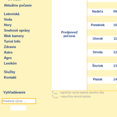
Aktuálne počasie
Nedeľa
09
Letoviská
Voda
Hory
Pondelok
10
Snehové správy
Predpoveď
Web kamery
počasia
Utorok
11
Turist Info
Zdravie
Astro
Streda
12
Agro
Lexikón
Štvrtok
13
Služby
Kontakt
Piatok
14
Vyhľadávanie
T
- najnižšia ranná teplota daného dňa
min
T
- najvyššia denná teplota
max