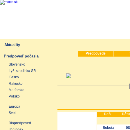
Aktuality
Predpovede
Predpoveď počasia
Slovensko
Lyž. strediská SR
Česko
Rakúsko
Maďarsko
Poľsko
Európa
Svet
Deň
Dát
Biopredpoveď
Sobota
08
UV index