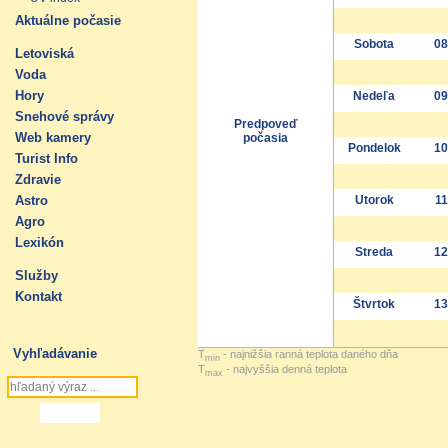
Aktuálne počasie
Sobota
08
Letoviská
Voda
Hory
Nedeľa
09
Snehové správy
Predpoveď
Web kamery
počasia
Pondelok
10
Turist Info
Zdravie
Astro
Utorok
11
Agro
Lexikón
Streda
12
Služby
Kontakt
Štvrtok
13
Vyhľadávanie
T
- najnižšia ranná teplota daného dňa
min
T
- najvyššia denná teplota
max