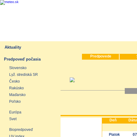
Aktuality
Predpovede
Predpoveď počasia
Slovensko
Lyž. strediská SR
Česko
Rakúsko
Maďarsko
Poľsko
Európa
Svet
Deň
Dát
Biopredpoveď
Piatok
07
UV index