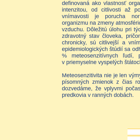
definovaná ako vlastnosť or
intenzitou, od citlivosti až 
vnímavosti je porucha nor
organizmu na zmeny atmosférické
vzduchu. Dôležitú úlohu pri t
zdravotný stav človeka, pričo
chronicky, sú citlivejší a v
epidemiologických štúdií sa od
% meteosenzitívnych ľudí, p
v priemyselne vyspelých štátoc
Meteosenzitivita nie je len v
písomných zmienok z čias roz
dozvedáme, že vplyvmi počasi
predkovia v ranných dobách.