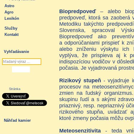
Astro
Biopredpoveď
– alebo biopo
Agro
predpoveď, ktorá sa zaoberá 
Lexikón
Metodiku takýchto predpovedí
Služby
Slovenska, spracoval Výsk
Kontakt
Biopredpoveď ako preventí
a odporúčaniami prispieť k zní
alebo zníženiu výskytu ich 
Vyhľadávanie
vyplýva, že prispieva aj k 
indispozíciou vodičov v dôsle
počasia. Je vyjadrovaná prostr
Rizikový stupeň
- vyjadruje 
procesov na meteosenzitívnych
Stránka
zmien na ľudský organizmus.
skupinu ľudí a s akými zdrav
priaznivý, resp. nepriaznivý úč
rizikového stupňa, uvádzať a
ktoré zmeny počasia môžu ovp
Náhľad kamier
Meteosenzitivita
- teda vním