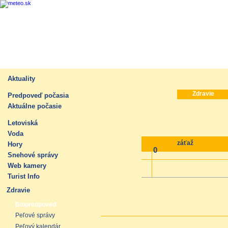
Aktuality
Zdravie
Predpoveď počasia
Aktuálne počasie
Letoviská
Voda
záťaž
Hory
0
Snehové správy
Web kamery
Turist Info
Zdravie
Biopredpoveď
Peľové správy
Peľový kalendár